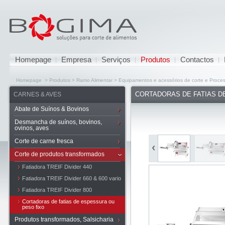
Homepage
Empresa
Serviços
Produtos
Contactos
Homepage > Produtos > Ramo Alimentar > Equipamentos e acessórios de corte e Proc
CORTADORAS DE FATIAS D
CARNES & AVES
Abate de Suínos & Bovinos
Desmancha de suínos, bovinos,
ovinos, aves
Corte de carne fresca
Corte de produtos transformados
Fatiadora TREIF Divider 440
Fatiadora TREIF Divider 660 & 600 vario
Fatiadora TREIF Divider 800
Cortadoras de fatias de espessura ou
peso fixo
Produtos transformados, Salsicharia