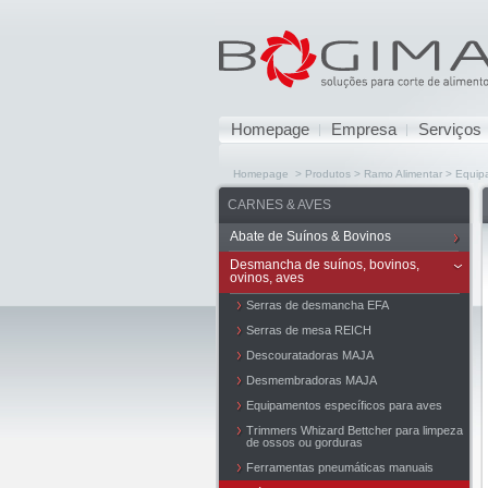
Homepage
Empresa
Serviços
Homepage > Produtos > Ramo Alimentar > Equipa
CARNES & AVES
Abate de Suínos & Bovinos
Desmancha de suínos, bovinos,
ovinos, aves
Serras de desmancha EFA
Serras de mesa REICH
Descouratadoras MAJA
Desmembradoras MAJA
Equipamentos específicos para aves
Trimmers Whizard Bettcher para limpeza
de ossos ou gorduras
Ferramentas pneumáticas manuais