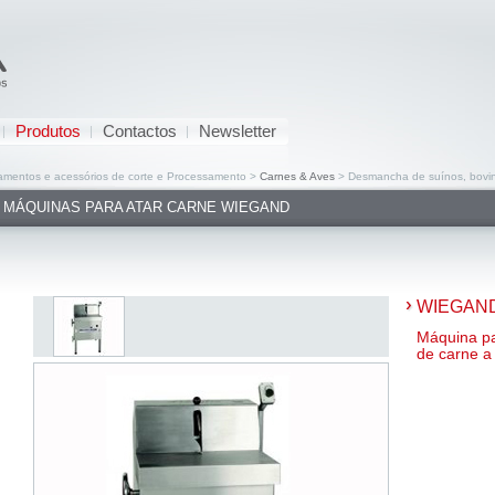
Produtos
Contactos
Newsletter
mentos e acessórios de corte e Processamento >
Carnes & Aves
> Desmancha de suínos, bovin
MÁQUINAS PARA ATAR CARNE WIEGAND
WIEGAND
Máquina pa
de carne a