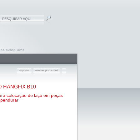
os, ovinos, aves
imprimir
enviar por email
 HÄNGFIX B10
ra colocação de laço em peças
 pendurar