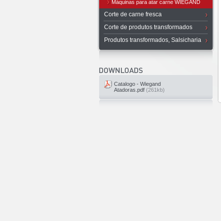
Máquinas para atar carne WIEGAND
Corte de carne fresca
Corte de produtos transformados
Produtos transformados, Salsicharia
Catalogo - Wiegand
Atadoras.pdf
(261kb)