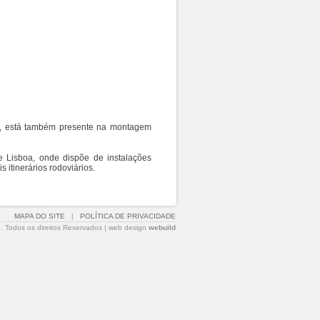
ar, está também presente na montagem
 Lisboa, onde dispõe de instalações
 itinerários rodoviários.
MAPA DO SITE
|
POLÍTICA DE PRIVACIDADE
. Todos os direitos Reservados |
web design
webuild