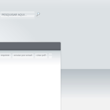
imprimir
enviar por email
criar pdf