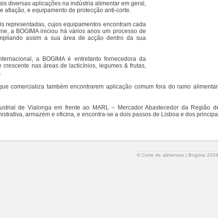
s diversas aplicações na indústria alimentar em geral,
e afiação, e equipamento de protecção anti-corte.
is representadas, cujos equipamentos encontram cada
rne, a BOGIMA iniciou há vários anos um processo de
ampliando assim a sua área de acção dentro da sua
ternacional, a BOGIMA é entretanto fornecedora da
de crescente nas áreas de lacticínios, legumes & frutas,
.
 que comercializa também encontrarem aplicação comum fora do ramo aliment
strial de Vialonga em frente ao MARL – Mercador Abastecedor da Região de
trativa, armazém e oficina, e encontra-se a dois passos de Lisboa e dos principais
© Corte de alimentos | Bogima 2026